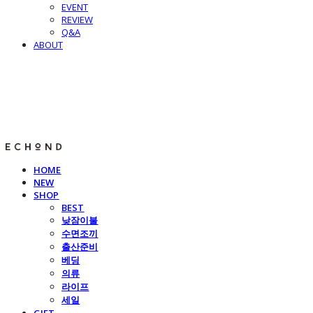
EVENT
REVIEW
Q&A
ABOUT
E C H O N D
HOME
NEW
SHOP
BEST
낮잠이불
수면조끼
출산준비
베딩
의류
라이프
세일