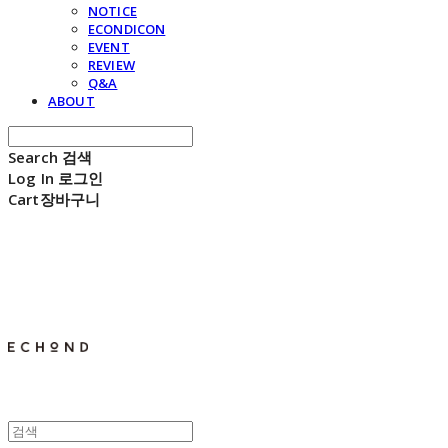
NOTICE
ECONDICON
EVENT
REVIEW
Q&A
ABOUT
Search
검색
Log In
로그인
Cart
장바구니
E C H O N D