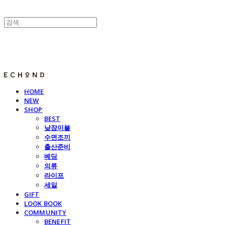
E C H O N D
HOME
NEW
SHOP
BEST
낮잠이불
수면조끼
출산준비
베딩
의류
라이프
세일
GIFT
LOOK BOOK
COMMUNITY
BENEFIT