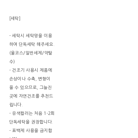
[세탁]
- 세탁시 세탁망을 이용
하여 단독세탁 해주세요.
(울코스/일반세제/약탈
수)
- 건조기 사용시 제품에
손상이나 수축, 변형이
올 수 있으므로, 그늘진
곳에 자연건조를 추천드
립니다.
- 유색컬러는 처음 1-2회
단독세탁을 권장합니다.
- 표백제 사용을 금지합