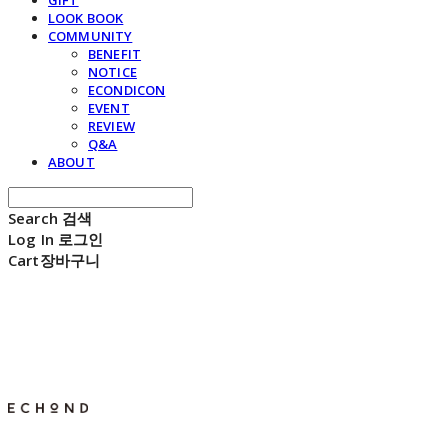
GIFT
LOOK BOOK
COMMUNITY
BENEFIT
NOTICE
ECONDICON
EVENT
REVIEW
Q&A
ABOUT
Search
검색
Log In
로그인
Cart
장바구니
E C H O N D