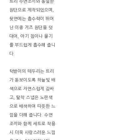
트리 수면조끼와 동일한
원단으로 제작되었으며,
뒷면에는 흡수력이 뛰어
난 이중 거즈 원단을 덧
대어, 아기 침이나 물기
를 부드럽게 흡수해 줍니
다.
턱받이의 테두리는 트리
가 돋보이도록 하늘빛 배
색으로 자연스럽게 감싸
고, 탈착 스냅은 노란색
으로 배색하여 따뜻한 느
낌을 더해 줍니다. 수면
조끼와 함께 세트로 착용
시 더욱 사랑스러운 느낌