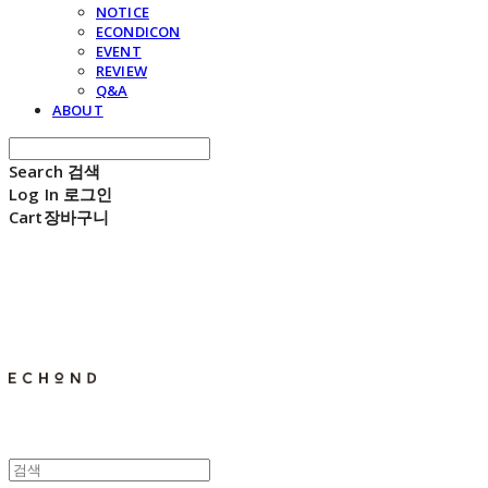
NOTICE
ECONDICON
EVENT
REVIEW
Q&A
ABOUT
Search
검색
Log In
로그인
Cart
장바구니
E C H O N D