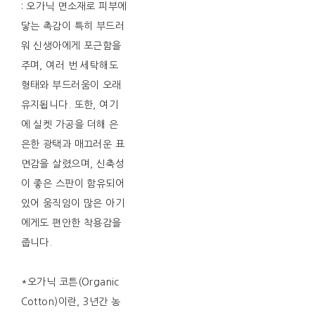
: 오가닉 면소재로 피부에
닿는 촉감이 특히 부드러
워 신생아에게 포근함을
주며, 여러 번 세탁해도
형태와 부드러움이 오래
유지됩니다. 또한, 여기
에 실켓 가공을 더해 은
은한 광택과 매끄러운 표
면감을 살렸으며, 신축성
이 좋은 스판이 함유되어
있어 움직임이 많은 아기
에게도 편안한 착용감을
줍니다.
*오가닉 코튼(Organic
Cotton)이란, 3년간 농