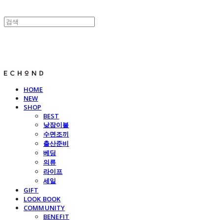
E C H O N D
HOME
NEW
SHOP
BEST
낮잠이불
수면조끼
출산준비
베딩
의류
라이프
세일
GIFT
LOOK BOOK
COMMUNITY
BENEFIT