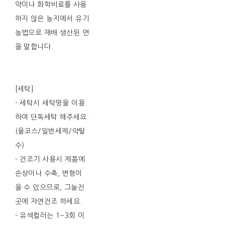
약이나 화학비료를 사용
하지 않은 농지에서 유기
농법으로 재배 생산된 면
을 말합니다.
[세탁]
- 세탁시 세탁망을 이용
하여 단독세탁 해주세요.
(울코스/일반세제/약탈
수)
- 건조기 사용시 제품에
손상이나 수축, 변형이
올 수 있으므로, 그늘진
곳에 자연건조 하세요.
- 유색컬러는 1~3회 이