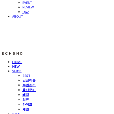
EVENT
REVIEW
Q&A
ABOUT
E C H O N D
HOME
NEW
SHOP
BEST
낮잠이불
수면조끼
출산준비
베딩
의류
라이프
세일