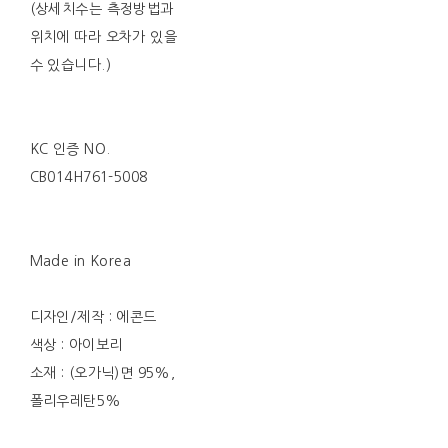
(상세치수는 측정방법과
위치에 따라 오차가 있을
수 있습니다.)
KC 인증 NO.
CB014H761-5008
Made in Korea
디자인/제작 : 에콘드
색상 : 아이보리
소재 : (오가닉)면 95%,
폴리우레탄5%