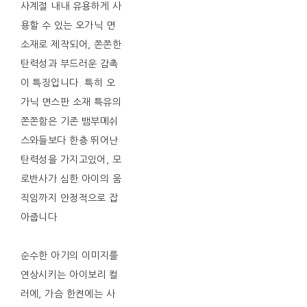
사계절 내내 유용하게 사
용할 수 있는 오가닉 면
소재로 제작되어, 쫀쫀한
탄력성과 부드러운 감촉
이 특징입니다. 특히 오
가닉 면스판 소재 특유의
쫀쫀함은 기존 뱀부메쉬
스와들보다 한층 뛰어난
탄력성을 가지고있어, 모
로반사가 심한 아이의 움
직임까지 안정적으로 잡
아줍니다
순수한 아기의 이미지를
연상시키는 아이보리 컬
러에, 가슴 한켠에는 사