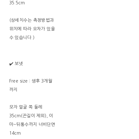
35.5cm
(상세치수는 측정방법과
위치에 따라 오차가 있을
수 있습니다.)
✔️ 보넷
Free size : 생후 3개월
까지
모자 얼굴 쪽 둘레
35cm(끈길이 제외), 이
마~뒤통수까지 너비단면
14cm