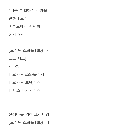
“더욱 특별하게 사랑을
전하세요.”
에콘드에서 제안하는
GIFT SET.
[오가닉 스와들+보넷 기
프트 세트]
- 구성:
+ 오가닉 스와들 1개
+ 오가닉 보넷 1개
+ 박스 패키지 1개
신생아를 위한 프리미엄
[오가닉 스와들+보넷 세