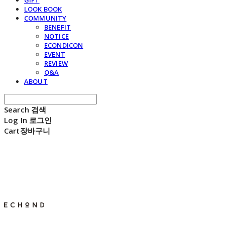
GIFT
LOOK BOOK
COMMUNITY
BENEFIT
NOTICE
ECONDICON
EVENT
REVIEW
Q&A
ABOUT
Search
검색
Log In
로그인
Cart
장바구니
E C H O N D