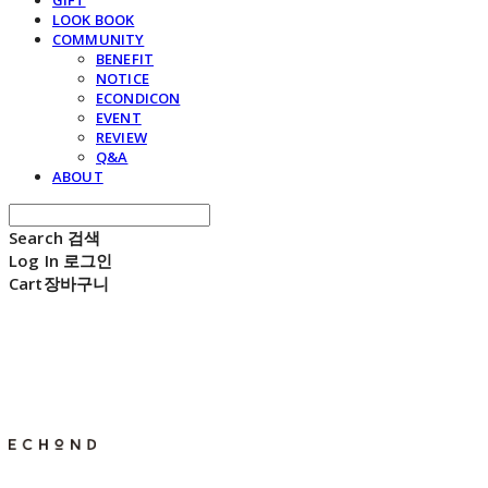
GIFT
LOOK BOOK
COMMUNITY
BENEFIT
NOTICE
ECONDICON
EVENT
REVIEW
Q&A
ABOUT
Search
검색
Log In
로그인
Cart
장바구니
E C H O N D