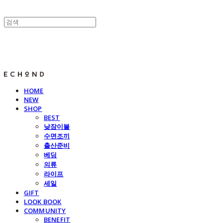
E C H O N D
HOME
NEW
SHOP
BEST
낮잠이불
수면조끼
출산준비
베딩
의류
라이프
세일
GIFT
LOOK BOOK
COMMUNITY
BENEFIT