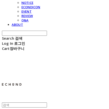
NOTICE
ECONDICON
EVENT
REVIEW
Q&A
ABOUT
Search
검색
Log In
로그인
Cart
장바구니
E C H O N D