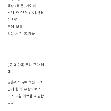
색상 : 레몬, 네이비
소재: 면 95%+폴리우레
탄 5%
두께: 보통
착용 시즌: 봄,가을
[ 공홈 단독 무상 교환 혜
택 ]
공홈에서 구매하신 고객
님에 한 해 무상으로 사
이즈 교환 혜택을 제공합
니다.