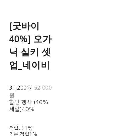
[굿바이
40%] 오가
닉 실키 셋
업_네이비
31,200원
52,000
원
할인 행사 (40%
세일)
40%
적립금
1%
기본 적립
1%