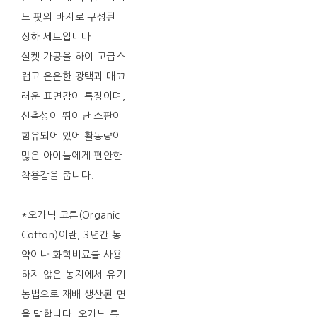
드 핏의 바지로 구성된
상하 세트입니다.
실켓 가공을 하여 고급스
럽고 은은한 광택과 매끄
러운 표면감이 특징이며,
신축성이 뛰어난 스판이
함유되어 있어 활동량이
많은 아이들에게 편안한
착용감을 줍니다.
*오가닉 코튼(Organic
Cotton)이란, 3년간 농
약이나 화학비료를 사용
하지 않은 농지에서 유기
농법으로 재배 생산된 면
을 말합니다. 오가닉 특