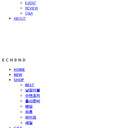
EVENT
REVIEW
Q&A
ABOUT
E C H O N D
HOME
NEW
SHOP
BEST
낮잠이불
수면조끼
출산준비
베딩
의류
라이프
세일