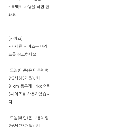
- 표백제 사용을 하면 안
돼요.
[사이즈]
*자세한 사이즈는 아래
표를 참고하세요
-모델(이준)은 마른체형,
만3세(45개월), 키
91cm 몸무게 14kg으로
S사이즈를 착용하였습니
다.
-모델(해인)은 보통체형,
만6세(75개월), 키