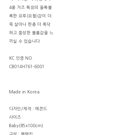
4중 거즈 특유의 올록볼
록한 요루(요철)감이 더
욱 살아나 한층 더 폭닥
하고 풍성한 볼륨감을 느
끼실 수 있습니다.
KC 인증 NO.
CB014H761-6001
Made in Korea
디자인/제작 : 에콘드
사이즈 :
Baby(85x100cm)
구성 : 블랭킷