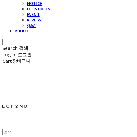
NOTICE
ECONDICON
EVENT
REVIEW
Q&A
ABOUT
Search
검색
Log In
로그인
Cart
장바구니
E C H O N D