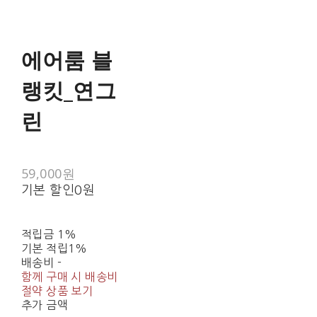
에어룸 블
랭킷_연그
린
59,000원
기본 할인
0원
적립금
1%
기본 적립
1%
배송비
-
함께 구매 시 배송비
절약 상품 보기
추가 금액