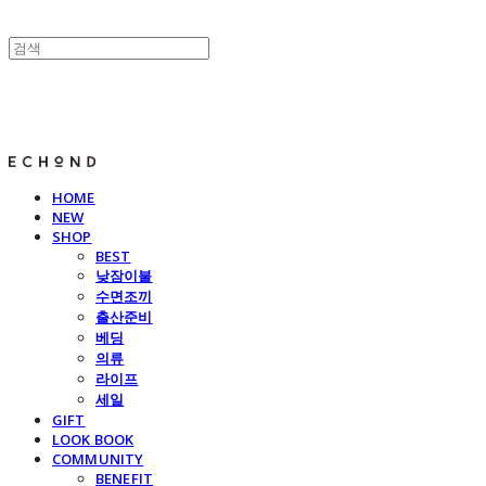
E C H O N D
HOME
NEW
SHOP
BEST
낮잠이불
수면조끼
출산준비
베딩
의류
라이프
세일
GIFT
LOOK BOOK
COMMUNITY
BENEFIT