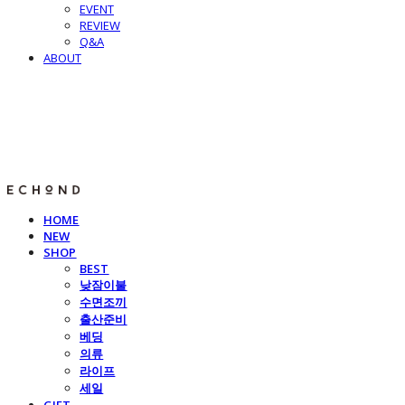
EVENT
REVIEW
Q&A
ABOUT
E C H O N D
HOME
NEW
SHOP
BEST
낮잠이불
수면조끼
출산준비
베딩
의류
라이프
세일