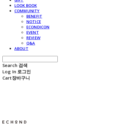
GIFT
LOOK BOOK
COMMUNITY
BENEFIT
NOTICE
ECONDICON
EVENT
REVIEW
Q&A
ABOUT
Search
검색
Log In
로그인
Cart
장바구니
E C H O N D