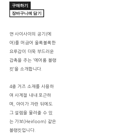
구매하기
장바구니에 담기
면 사이사이의 공기(에
어)를 머금어 올록볼록한
요루감이 더욱 부드러운
감촉을 주는 ‘에어룸 블랭
킷‘을 소개합니다.
4중 거즈 소재를 사용하
여 사계절 내내 포근하
며, 아이가 자란 뒤에도
그 설렘을 물려줄 수 있
는 가보(Heirloom) 같은
블랭킷입니다.