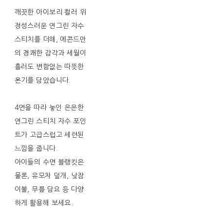
깨끗한 아이보리 컬러 위
정성스러운 연그린 자수
스티치를 더해, 에콘드만
의 경쾌한 감각과 세월이
흘러도 변함없는 따뜻한
온기를 담았습니다.
4면을 따라 놓인 은은한
연그린 스티치 자수 포인
트가 고급스럽고 세련된
느낌을 줍니다.
아이들의 수면 블랭킷은
물론, 유모차 덮개, 낮잠
이불, 무릎 담요 등 다양
하게 활용해 보세요.