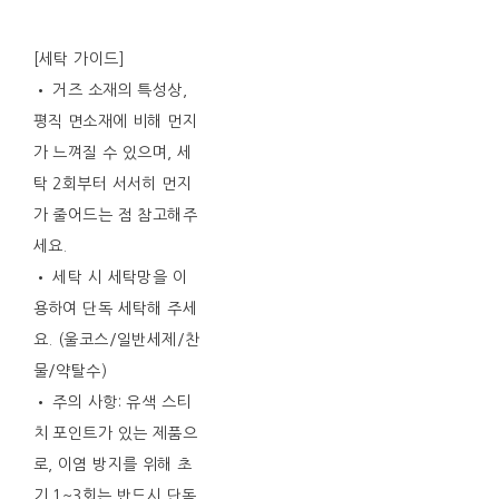
[세탁 가이드]
• 거즈 소재의 특성상,
평직 면소재에 비해 먼지
가 느껴질 수 있으며, 세
탁 2회부터 서서히 먼지
가 줄어드는 점 참고해주
세요.
• 세탁 시 세탁망을 이
용하여 단독 세탁해 주세
요. (울코스/일반세제/찬
물/약탈수)
• 주의 사항: 유색 스티
치 포인트가 있는 제품으
로, 이염 방지를 위해 초
기 1~3회는 반드시 단독