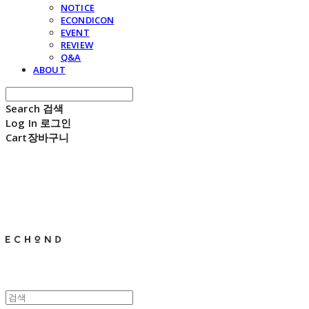
NOTICE
ECONDICON
EVENT
REVIEW
Q&A
ABOUT
Search
검색
Log In
로그인
Cart
장바구니
E C H O N D