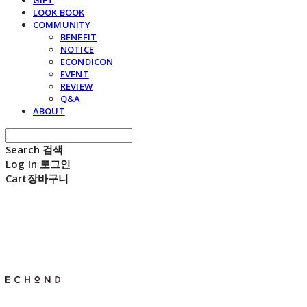
GIFT
LOOK BOOK
COMMUNITY
BENEFIT
NOTICE
ECONDICON
EVENT
REVIEW
Q&A
ABOUT
Search
검색
Log In
로그인
Cart
장바구니
E C H O N D