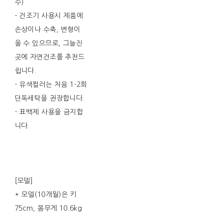
수)
- 건조기 사용시 제품에
손상이나 수축, 변형이
올 수 있으므로, 그늘진
곳에 자연건조를 추천드
립니다.
- 유색컬러는 처음 1-2회
단독세탁을 권장합니다.
- 표백제 사용을 금지합
니다.
[모델]
* 모델(10개월)은 키
75cm, 몸무게 10.6kg