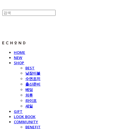
E C H O N D
HOME
NEW
SHOP
BEST
낮잠이불
수면조끼
출산준비
베딩
의류
라이프
세일
GIFT
LOOK BOOK
COMMUNITY
BENEFIT