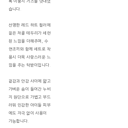
록 이중지 거즈를 덧대었
습니다.
선명한 레드 하트 컬러에
짙은 차콜 테두리가 세련
된 느낌을 더해주며, 수
면조끼와 함께 세트로 착
용시 더욱 사랑스러운 느
낌을 주는 턱받이입니다.
겉감과 안감 사이에 얇고
가벼운 솜이 들어간 누비
지 원단으로 가볍고 부드
러워 민감한 아이들 피부
에도 자극 없이 사용이
가능합니다.