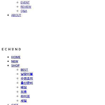
EVENT
REVIEW
Q&A
ABOUT
E C H O N D
HOME
NEW
SHOP
BEST
낮잠이불
수면조끼
출산준비
베딩
의류
라이프
세일