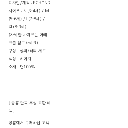
디자인/제작 : ECHOND
사이즈 : S (3-4세) / M
(5-6세) / L(7-8세) /
XL(8-9세)
(자세한 사이즈는 아래
표를 참고하세요)
구성 : 상의/하의 세트
색상 : 베이지
소재 : 면100%
[ 공홈 단독 무상 교환 혜
택 ]
공홈에서 구매하신 고객