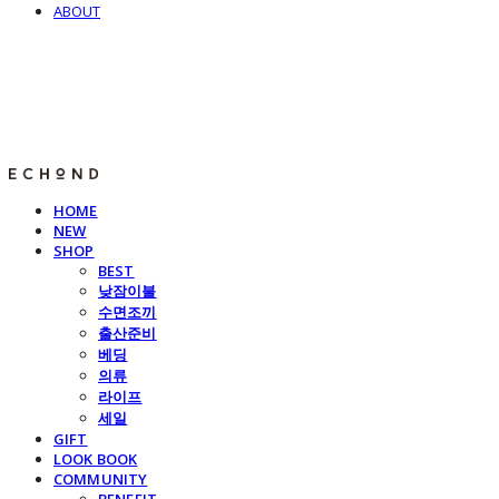
ABOUT
E C H O N D
HOME
NEW
SHOP
BEST
낮잠이불
수면조끼
출산준비
베딩
의류
라이프
세일
GIFT
LOOK BOOK
COMMUNITY