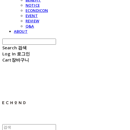
BENEFIT
NOTICE
ECONDICON
EVENT
REVIEW
Q&A
ABOUT
Search
검색
Log In
로그인
Cart
장바구니
E C H O N D