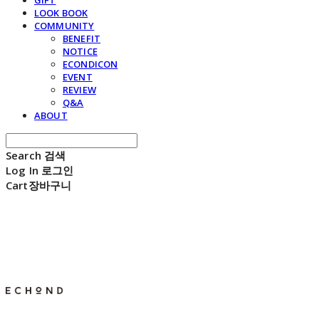
GIFT
LOOK BOOK
COMMUNITY
BENEFIT
NOTICE
ECONDICON
EVENT
REVIEW
Q&A
ABOUT
Search
검색
Log In
로그인
Cart
장바구니
E C H O N D