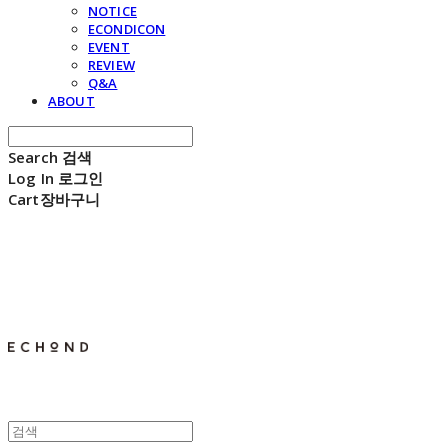
NOTICE
ECONDICON
EVENT
REVIEW
Q&A
ABOUT
Search
검색
Log In
로그인
Cart
장바구니
E C H O N D