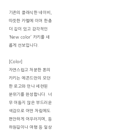
기존의 클래식한 네이비,
따뜻한 카멜에 이어 한층
더 깊이 있고 감각적인
'New color’ 카키를 새
롭게 선보입니다.
[Color]
자연스럽고 차분한 톤의
카키는 에콘드만의 모던
한 로고와 만나 세련된
분위기를 완성합니다. 너
무 어둡지 않은 부드러운
색감으로 어떤 차림에도
편안하게 어우러지며, 등
하원길이나 여행 등 일상