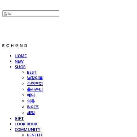
E C H O N D
HOME
NEW
SHOP
BEST
낮잠이불
수면조끼
출산준비
베딩
의류
라이프
세일
GIFT
LOOK BOOK
COMMUNITY
BENEFIT