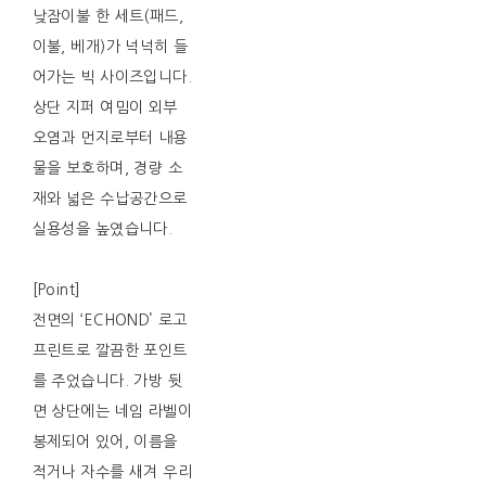
낮잠이불 한 세트(패드,
이불, 베개)가 넉넉히 들
어가는 빅 사이즈입니다.
상단 지퍼 여밈이 외부
오염과 먼지로부터 내용
물을 보호하며, 경량 소
재와 넓은 수납공간으로
실용성을 높였습니다.
[Point]
전면의 ‘ECHOND’ 로고
프린트로 깔끔한 포인트
를 주었습니다. 가방 뒷
면 상단에는 네임 라벨이
봉제되어 있어, 이름을
적거나 자수를 새겨 우리