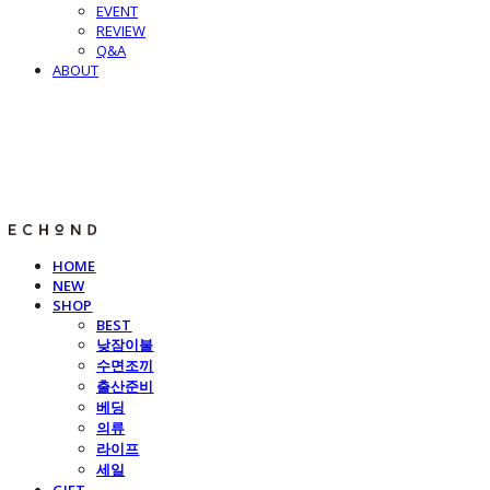
EVENT
REVIEW
Q&A
ABOUT
E C H O N D
HOME
NEW
SHOP
BEST
낮잠이불
수면조끼
출산준비
베딩
의류
라이프
세일