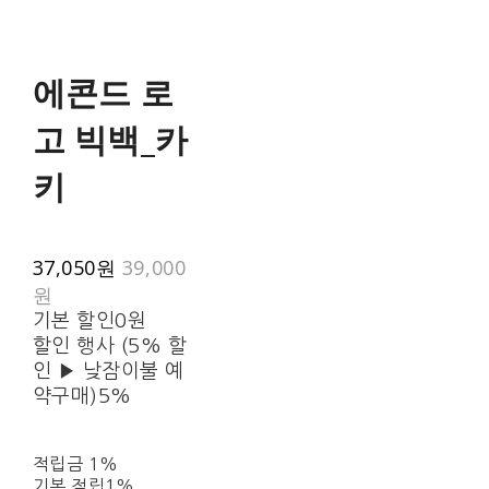
에콘드 로
고 빅백_카
키
37,050원
39,000
원
기본 할인
0원
할인 행사 (5% 할
인 ▶ 낮잠이불 예
약구매)
5%
적립금
1%
기본 적립
1%