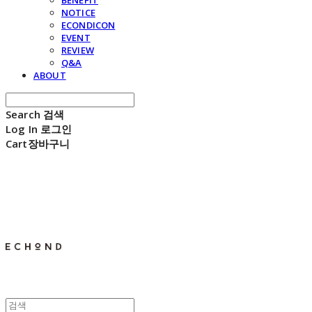
BENEFIT
NOTICE
ECONDICON
EVENT
REVIEW
Q&A
ABOUT
Search
검색
Log In
로그인
Cart
장바구니
E C H O N D