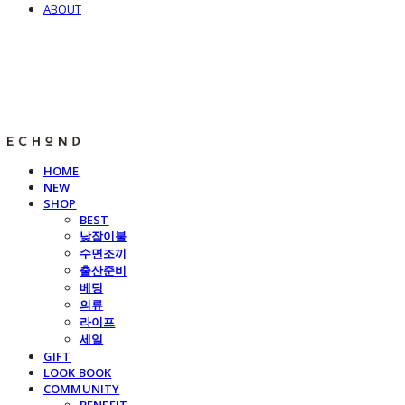
ABOUT
E C H O N D
HOME
NEW
SHOP
BEST
낮잠이불
수면조끼
출산준비
베딩
의류
라이프
세일
GIFT
LOOK BOOK
COMMUNITY