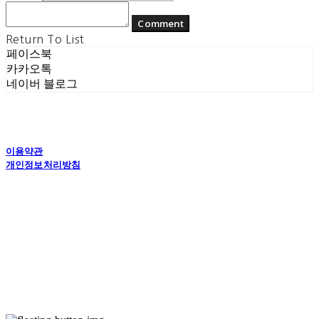
Comment
Return To List
페이스북
카카오톡
네이버 블로그
이용약관
개인정보처리방침
사업자정보확인
상호: (주) 에콘드 컴퍼니 | 대표: 서일주, 윤주민 | 개인정보관리책임자: 윤주민 | 전화: 070-
4194-0031 | 이메일: echondofficial@gmail.com
주소: 경기도 수원시 영통구 대학1로8번길 70-7, 101호 | 사업자등록번호:
757-88-
03208
| 통신판매:
제2024-수원영통-1789호
| 호스팅제공자: (주)식스샵