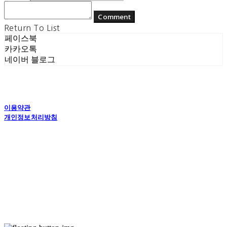
Comment
Return To List
페이스북
카카오톡
네이버 블로그
이용약관
개인정보처리방침
사업자정보확인
상호: (주) 에콘드 컴퍼니 | 대표: 서일주, 윤주민 | 개인정보관리책임자: 윤주민 | 전화: 070-
4194-0031 | 이메일: echondofficial@gmail.com
주소: 경기도 수원시 영통구 대학1로8번길 70-7, 101호 | 사업자등록번호:
757-88-
03208
| 통신판매:
제2024-수원영통-1789호
| 호스팅제공자: (주)식스샵