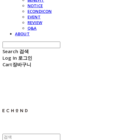
BENEFIT
NOTICE
ECONDICON
EVENT
REVIEW
Q&A
ABOUT
Search
검색
Log In
로그인
Cart
장바구니
E C H O N D