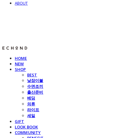
ABOUT
E C H O N D
HOME
NEW
SHOP
BEST
낮잠이불
수면조끼
출산준비
베딩
의류
라이프
세일
GIFT
LOOK BOOK
COMMUNITY