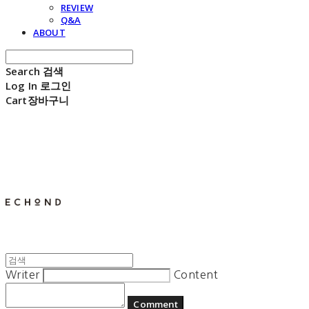
REVIEW
Q&A
ABOUT
Search
검색
Log In
로그인
Cart
장바구니
E C H O N D
Writer
Content
Comment