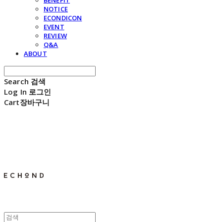
BENEFIT
NOTICE
ECONDICON
EVENT
REVIEW
Q&A
ABOUT
Search
검색
Log In
로그인
Cart
장바구니
E C H O N D