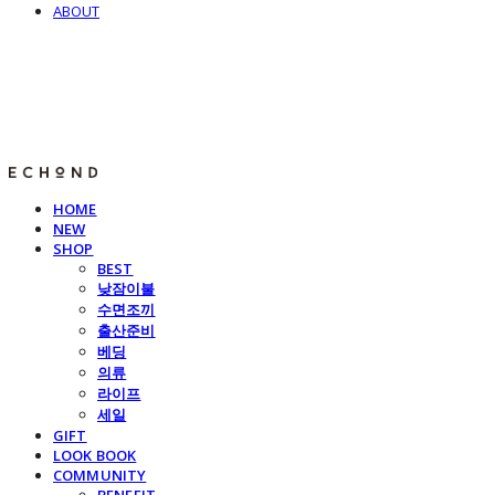
ABOUT
E C H O N D
HOME
NEW
SHOP
BEST
낮잠이불
수면조끼
출산준비
베딩
의류
라이프
세일
GIFT
LOOK BOOK
COMMUNITY