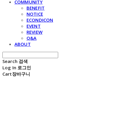
COMMUNITY
BENEFIT
NOTICE
ECONDICON
EVENT
REVIEW
Q&A
ABOUT
Search
검색
Log In
로그인
Cart
장바구니
E C H O N D