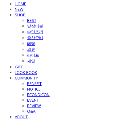
HOME
NEW
SHOP
BEST
낮잠이불
수면조끼
출산준비
베딩
의류
라이프
세일
GIFT
LOOK BOOK
COMMUNITY
BENEFIT
NOTICE
ECONDICON
EVENT
REVIEW
Q&A
ABOUT