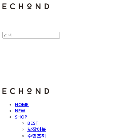
E C H O N D
HOME
NEW
SHOP
BEST
낮잠이불
수면조끼