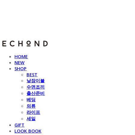
E C H O N D
HOME
NEW
SHOP
BEST
낮잠이불
수면조끼
출산준비
베딩
의류
라이프
세일
GIFT
LOOK BOOK