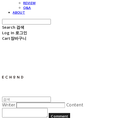
REVIEW
Q&A
ABOUT
Search
검색
Log In
로그인
Cart
장바구니
E C H O N D
Writer
Content
Comment