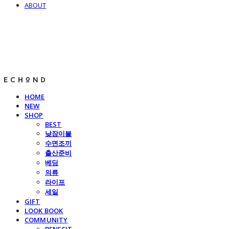
ABOUT
E C H O N D
HOME
NEW
SHOP
BEST
낮잠이불
수면조끼
출산준비
베딩
의류
라이프
세일
GIFT
LOOK BOOK
COMMUNITY