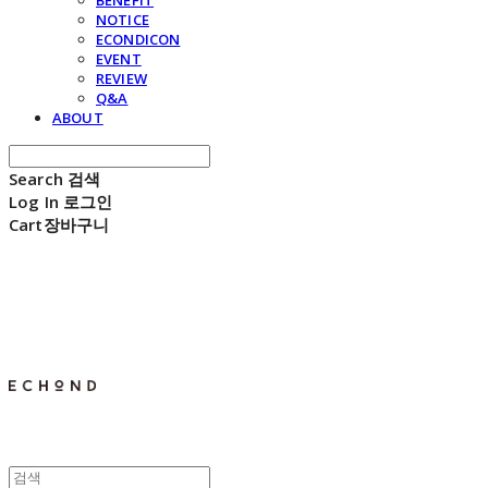
BENEFIT
NOTICE
ECONDICON
EVENT
REVIEW
Q&A
ABOUT
Search
검색
Log In
로그인
Cart
장바구니
E C H O N D