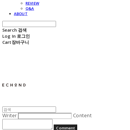
REVIEW
Q&A
ABOUT
Search
검색
Log In
로그인
Cart
장바구니
E C H O N D
Writer
Content
Comment