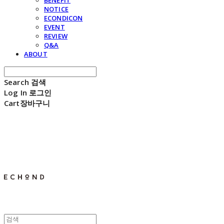
BENEFIT
NOTICE
ECONDICON
EVENT
REVIEW
Q&A
ABOUT
Search
검색
Log In
로그인
Cart
장바구니
E C H O N D