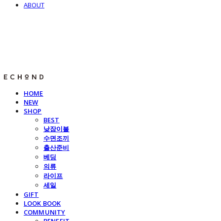
ABOUT
E C H O N D
HOME
NEW
SHOP
BEST
낮잠이불
수면조끼
출산준비
베딩
의류
라이프
세일
GIFT
LOOK BOOK
COMMUNITY