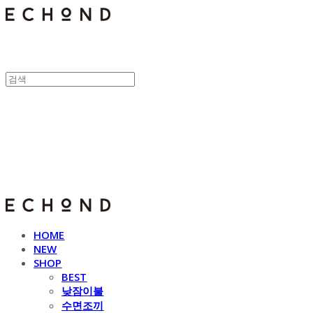
E C H O N D
HOME
NEW
SHOP
BEST
낮잠이불
수면조끼