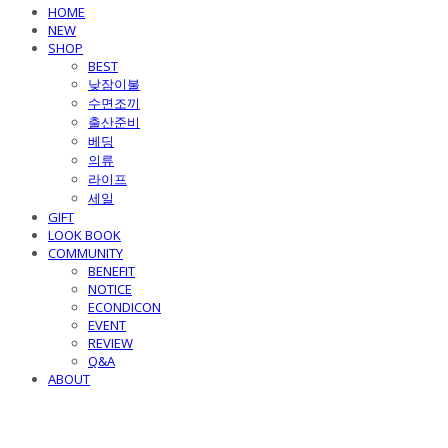
HOME
NEW
SHOP
BEST
낮잠이불
수면조끼
출산준비
베딩
의류
라이프
세일
GIFT
LOOK BOOK
COMMUNITY
BENEFIT
NOTICE
ECONDICON
EVENT
REVIEW
Q&A
ABOUT