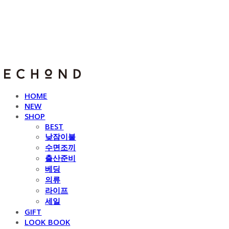
E C H O N D
HOME
NEW
SHOP
BEST
낮잠이불
수면조끼
출산준비
베딩
의류
라이프
세일
GIFT
LOOK BOOK