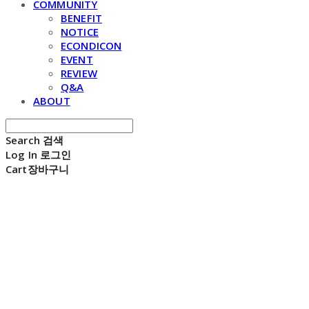
COMMUNITY
BENEFIT
NOTICE
ECONDICON
EVENT
REVIEW
Q&A
ABOUT
Search
검색
Log In
로그인
Cart
장바구니
E C H O N D