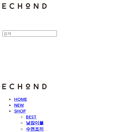
E C H O N D
HOME
NEW
SHOP
BEST
낮잠이불
수면조끼