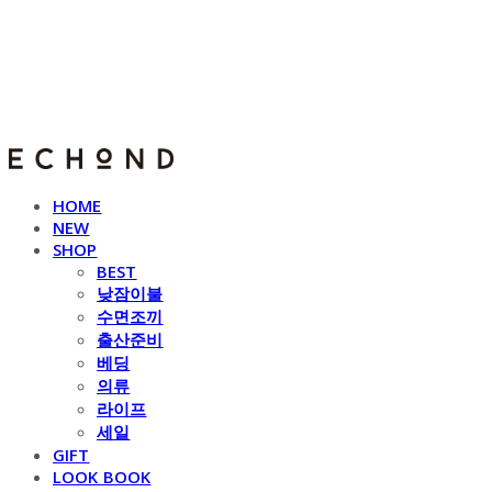
E C H O N D
HOME
NEW
SHOP
BEST
낮잠이불
수면조끼
출산준비
베딩
의류
라이프
세일
GIFT
LOOK BOOK