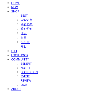
HOME
NEW
SHOP
BEST
낮잠이불
수면조끼
출산준비
베딩
의류
라이프
세일
GIFT
LOOK BOOK
COMMUNITY
BENEFIT
NOTICE
ECONDICON
EVENT
REVIEW
Q&A
ABOUT