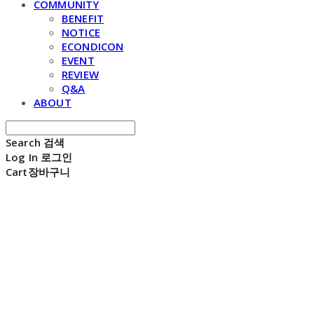
COMMUNITY
BENEFIT
NOTICE
ECONDICON
EVENT
REVIEW
Q&A
ABOUT
Search
검색
Log In
로그인
Cart
장바구니
E C H O N D